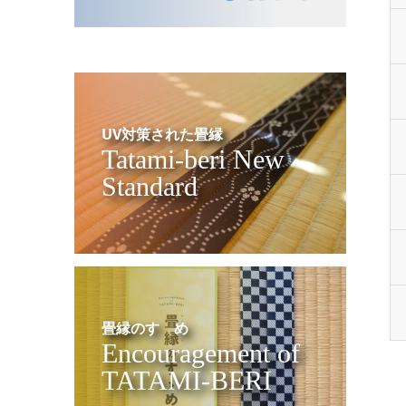
UV対策された畳縁
Tatami-beri New
Standard
畳縁のすゝめ
Encouragement of
TATAMI-BERI