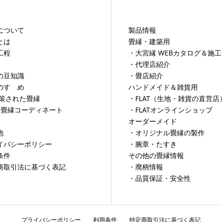
について
製品情報
とは
畳縁・建築用
工程
・大宮縁 WEBカタログ＆施
・代理店紹介
の豆知識
・畳店紹介
のすゝめ
ハンドメイド＆雑貨用
対策された畳縁
・FLAT（生地・雑貨の直営店
×畳縁コーディネート
・FLATオンラインショップ
オーダーメイド
他
・オリジナル畳縁の製作
イバシーポリシー
・腕章・たすき
条件
その他の畳縁情報
商取引法に基づく表記
・廃柄情報
・品質保証・安全性
プライバシーポリシー
利用条件
特定商取引法に基づく表記