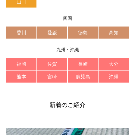
山口
四国
香川
愛媛
徳島
高知
九州・沖縄
福岡
佐賀
長崎
大分
熊本
宮崎
鹿児島
沖縄
新着のご紹介