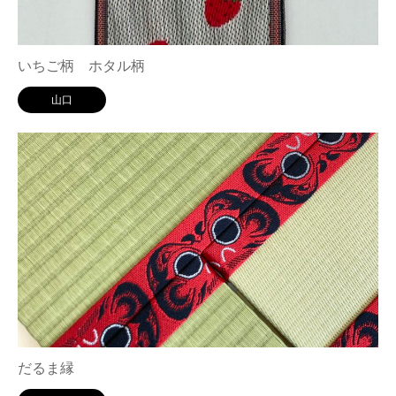
いちご柄 ホタル柄
山口
だるま縁