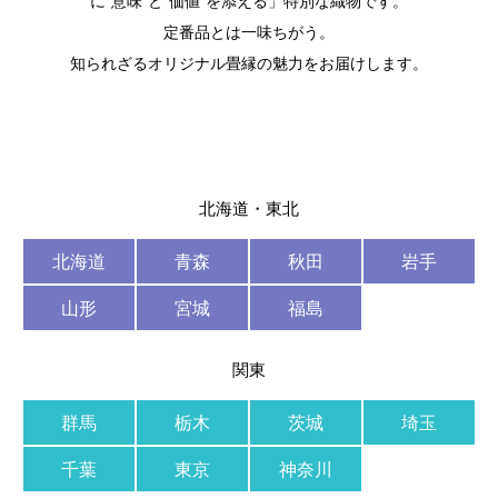
に“意味”と“価値”を添える」特別な織物です。
定番品とは一味ちがう。
知られざるオリジナル畳縁の魅力をお届けします。
北海道・東北
北海道
青森
秋田
岩手
山形
宮城
福島
関東
群馬
栃木
茨城
埼玉
千葉
東京
神奈川