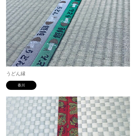
うどん縁
香川