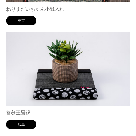
ねりまだいちゃん小銭入れ
東京
薔薇玉畳縁
広島