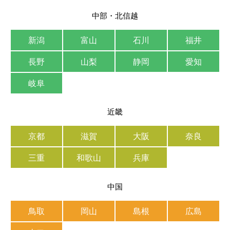
中部・北信越
新潟
富山
石川
福井
長野
山梨
静岡
愛知
岐阜
近畿
京都
滋賀
大阪
奈良
三重
和歌山
兵庫
中国
鳥取
岡山
島根
広島