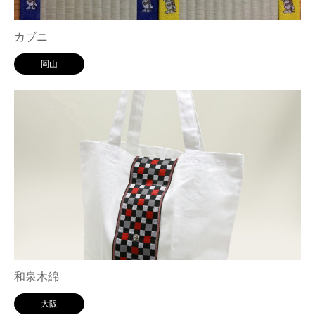
カブニ
岡山
和泉木綿
大阪