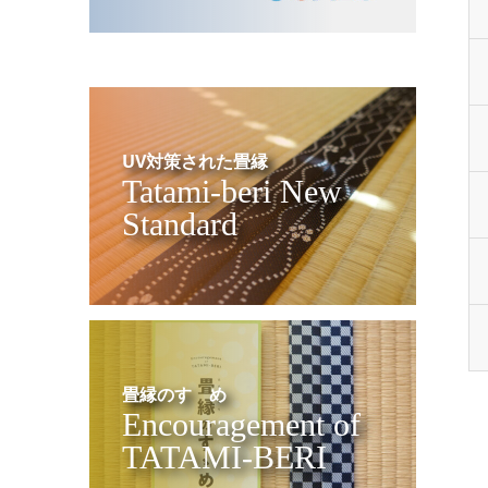
UV対策された畳縁
Tatami-beri New
Standard
畳縁のすゝめ
Encouragement of
TATAMI-BERI