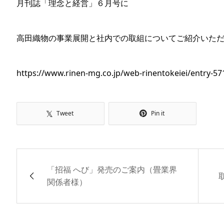
月刊誌「理念と経営」６月号に
高田織物の事業展開と社内での取組についてご紹介いた
https://www.rinen-mg.co.jp/web-rinentokeiei/entry-57
Tweet
Pin it
「招福 へび」発売のご案内（畳業界
関係者様）