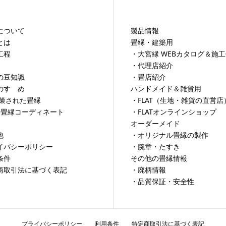
について
製品情報
とは
畳縁・建築用
工程
・大宮縁 WEBカタログ＆施
・代理店紹介
の豆知識
・畳店紹介
のすゝめ
ハンドメイド＆雑貨用
対策された畳縁
・FLAT（生地・雑貨の直営店
×畳縁コーディネート
・FLATオンラインショップ
オーダーメイド
他
・オリジナル畳縁の製作
イバシーポリシー
・腕章・たすき
条件
その他の畳縁情報
商取引法に基づく表記
・廃柄情報
・品質保証・安全性
プライバシーポリシー
利用条件
特定商取引法に基づく表記