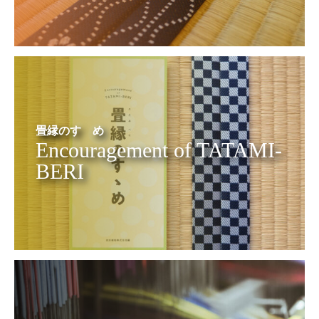
畳縁のすゝめ
Encouragement of TATAMI-
BERI