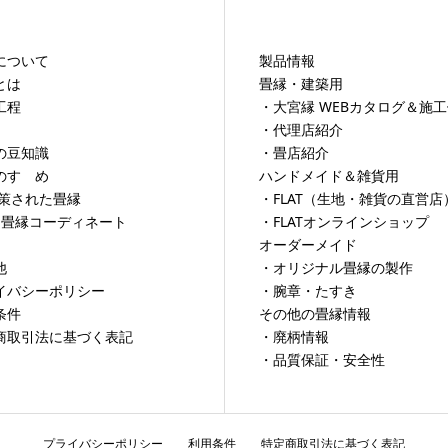
について
製品情報
とは
畳縁・建築用
工程
・大宮縁 WEBカタログ＆施
・代理店紹介
の豆知識
・畳店紹介
のすゝめ
ハンドメイド＆雑貨用
対策された畳縁
・FLAT（生地・雑貨の直営店
×畳縁コーディネート
・FLATオンラインショップ
オーダーメイド
他
・オリジナル畳縁の製作
イバシーポリシー
・腕章・たすき
条件
その他の畳縁情報
商取引法に基づく表記
・廃柄情報
・品質保証・安全性
プライバシーポリシー
利用条件
特定商取引法に基づく表記