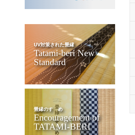
UV対策された畳縁
Tatami-beri New
Standard
畳縁のすゝめ
Encouragement of
TATAMI-BERI