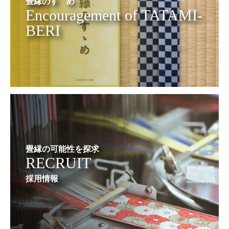
畳縁のすゝめ
Encouragement of TATAMI-
BERI
畳縁の可能性を探求
RECRUIT
採用情報