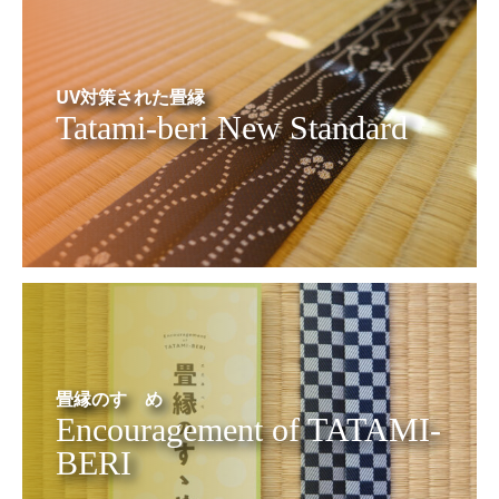
UV対策された畳縁
Tatami-beri New Standard
畳縁のすゝめ
Encouragement of TATAMI-
BERI