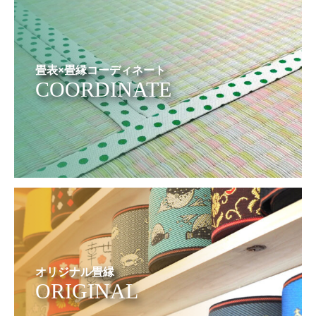
畳表×畳縁コーディネート
COORDINATE
オリジナル畳縁
ORIGINAL