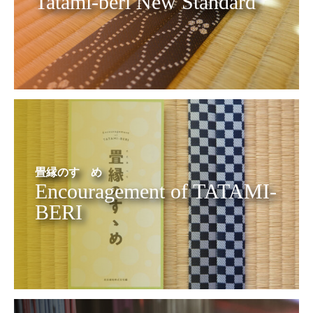
Tatami-beri New Standard
畳縁のすゝめ
Encouragement of TATAMI-
BERI