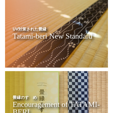
UV対策された畳縁
Tatami-beri New Standard
畳縁のすゝめ
Encouragement of TATAMI-
BERI