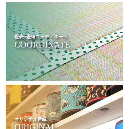
畳表×畳縁コーディネート
COORDINATE
オリジナル畳縁
ORIGINAL