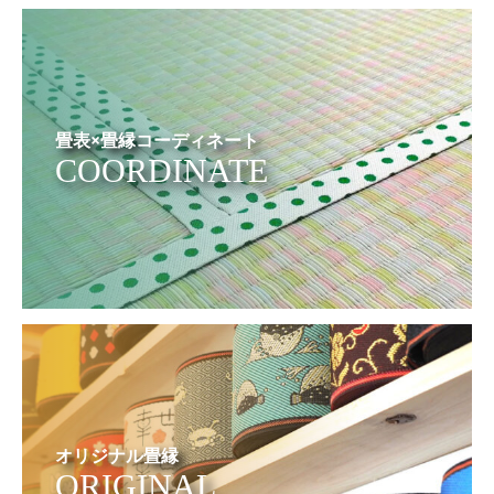
畳表×畳縁コーディネート
COORDINATE
オリジナル畳縁
ORIGINAL