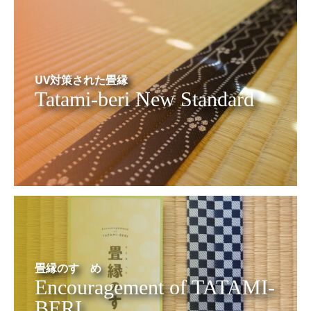
UV対策された畳縁
Tatami-beri New Standard
畳縁のすゝめ
Encouragement of TATAMI-
BERI