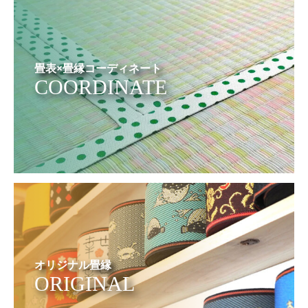
畳表×畳縁コーディネート
COORDINATE
オリジナル畳縁
ORIGINAL