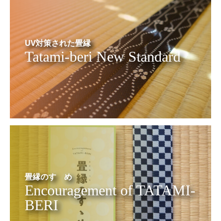
UV対策された畳縁
Tatami-beri New Standard
畳縁のすゝめ
Encouragement of TATAMI-
BERI