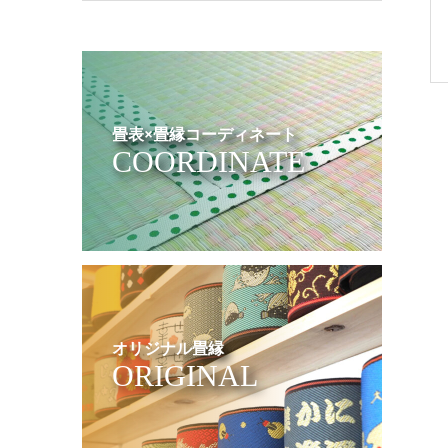
畳表×畳縁コーディネート
COORDINATE
オリジナル畳縁
ORIGINAL