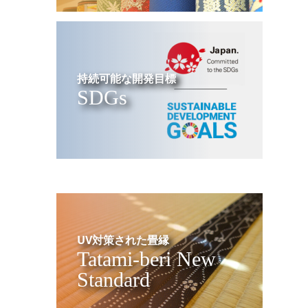
持続可能な開発目標
SDGs
UV対策された畳縁
Tatami-beri New
Standard