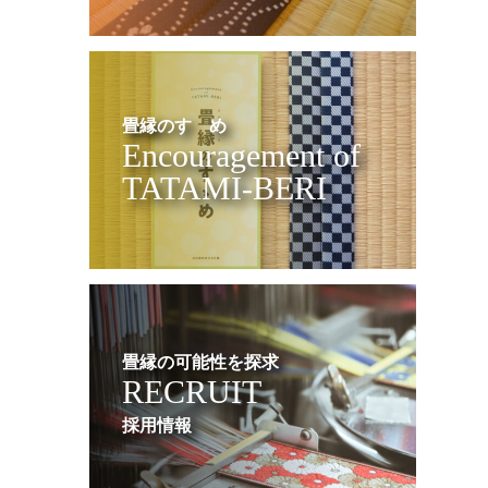
畳縁のすゝめ
Encouragement of
TATAMI-BERI
畳縁の可能性を探求
RECRUIT
採用情報