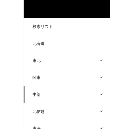
検索リスト
北海道
東北
関東
中部
北信越
東海