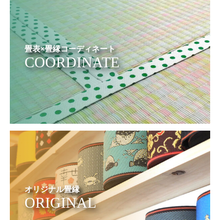
畳表×畳縁コーディネート
COORDINATE
オリジナル畳縁
ORIGINAL