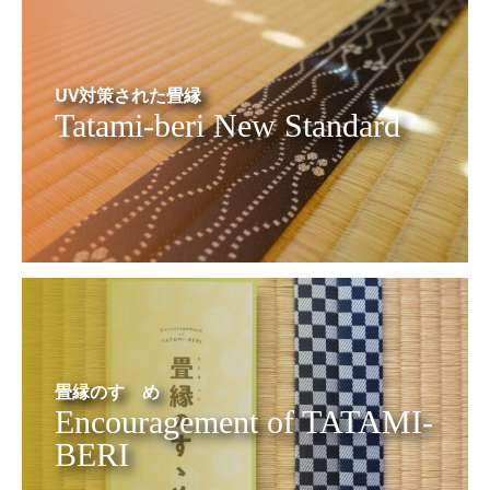
UV対策された畳縁
Tatami-beri New Standard
畳縁のすゝめ
Encouragement of TATAMI-
BERI