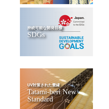
持続可能な開発目標
SDGs
UV対策された畳縁
Tatami-beri New
Standard