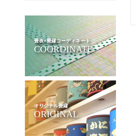
畳表×畳縁コーディネート
COORDINATE
オリジナル畳縁
ORIGINAL