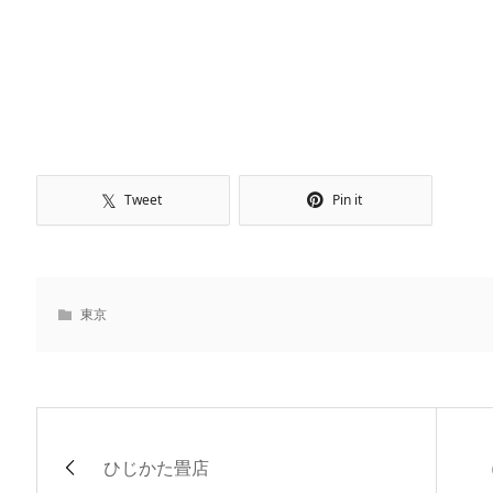
Tweet
Pin it
東京
ひじかた畳店