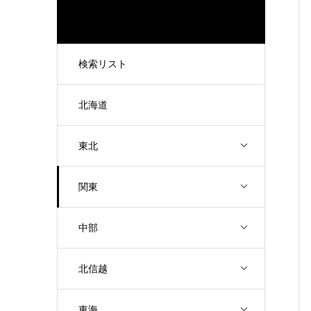
検索リスト
北海道
東北
関東
中部
北信越
東海