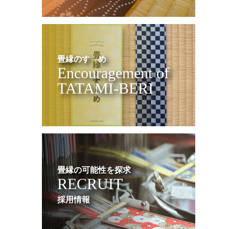
畳縁のすゝめ
Encouragement of
TATAMI-BERI
畳縁の可能性を探求
RECRUIT
採用情報