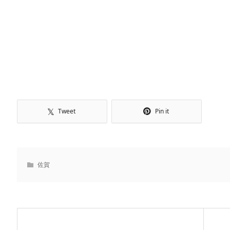
Tweet
Pin it
佐賀