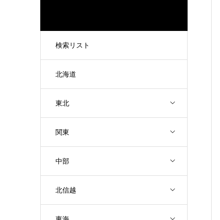
検索リスト
北海道
東北
関東
中部
北信越
東海