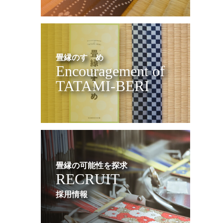
畳縁のすゝめ
Encouragement of
TATAMI-BERI
畳縁の可能性を探求
RECRUIT
採用情報