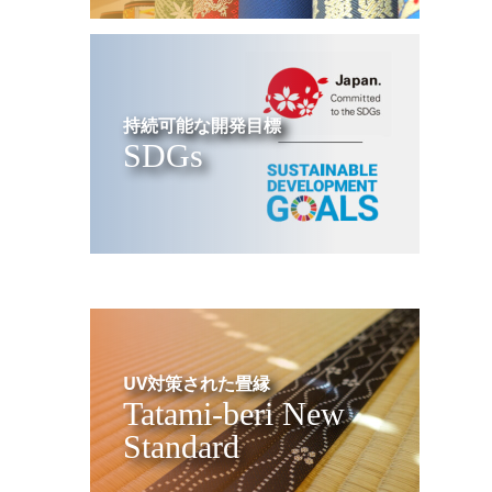
持続可能な開発目標
SDGs
UV対策された畳縁
Tatami-beri New
Standard