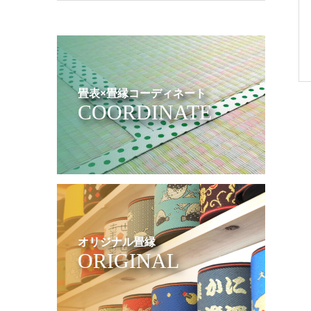
畳表×畳縁コーディネート
COORDINATE
オリジナル畳縁
ORIGINAL