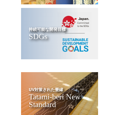
持続可能な開発目標
SDGs
UV対策された畳縁
Tatami-beri New
Standard