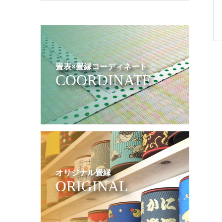
畳表×畳縁コーディネート
COORDINATE
オリジナル畳縁
ORIGINAL