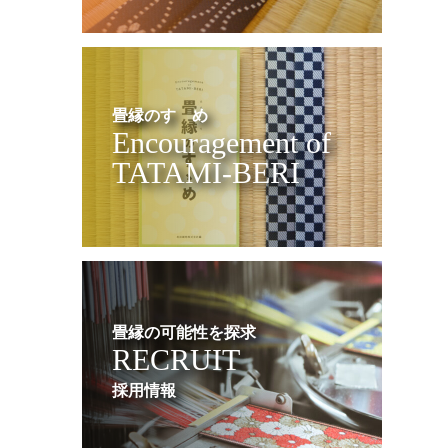
畳縁のすゝめ
Encouragement of
TATAMI-BERI
畳縁の可能性を探求
RECRUIT
採用情報