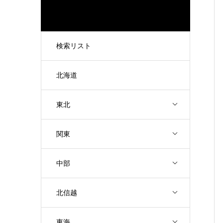
検索リスト
北海道
東北
関東
中部
北信越
東海