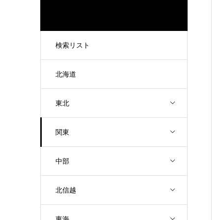
検索リスト
北海道
東北
関東
中部
北信越
東海