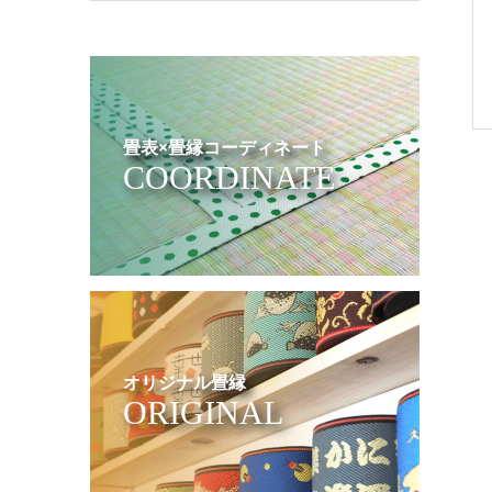
畳表×畳縁コーディネート
COORDINATE
オリジナル畳縁
ORIGINAL