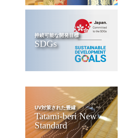
持続可能な開発目標
SDGs
UV対策された畳縁
Tatami-beri New
Standard