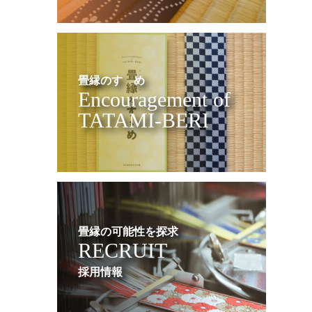
畳縁のすゝめ
Encouragement of
TATAMI-BERI
畳縁の可能性を探求
RECRUIT
採用情報