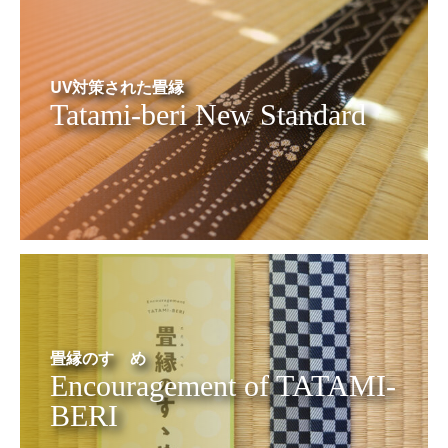
UV対策された畳縁
Tatami-beri New Standard
畳縁のすゝめ
Encouragement of TATAMI-
BERI