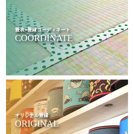
畳表×畳縁コーディネート
COORDINATE
オリジナル畳縁
ORIGINAL