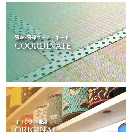
畳表×畳縁コーディネート
COORDINATE
オリジナル畳縁
ORIGINAL