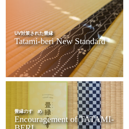
UV対策された畳縁
Tatami-beri New Standard
畳縁のすゝめ
Encouragement of TATAMI-
BERI