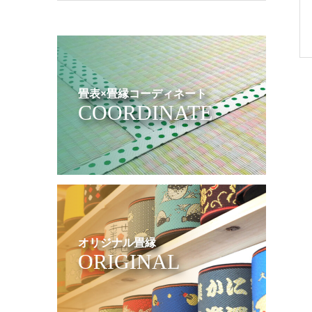
畳表×畳縁コーディネート
COORDINATE
オリジナル畳縁
ORIGINAL