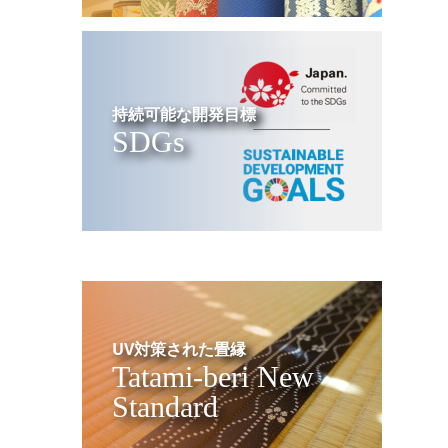
持続可能な開発目標
SDGs
UV対策された畳縁
Tatami-beri New
Standard