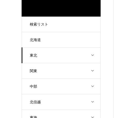
検索リスト
北海道
東北
関東
中部
北信越
東海