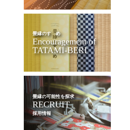
畳縁のすゝめ
Encouragement of
TATAMI-BERI
畳縁の可能性を探求
RECRUIT
採用情報