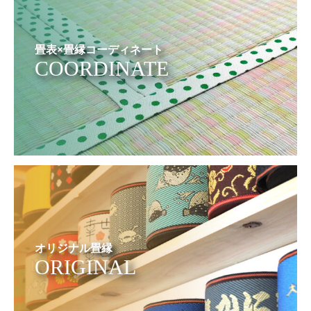
畳表×畳縁コーディネート
COORDINATE
オリジナル畳縁
ORIGINAL