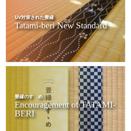
UV対策された畳縁
Tatami-beri New Standard
畳縁のすゝめ
Encouragement of TATAMI-
BERI