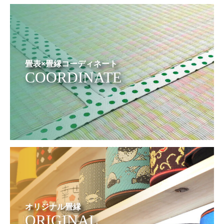
畳表×畳縁コーディネート
COORDINATE
オリジナル畳縁
ORIGINAL