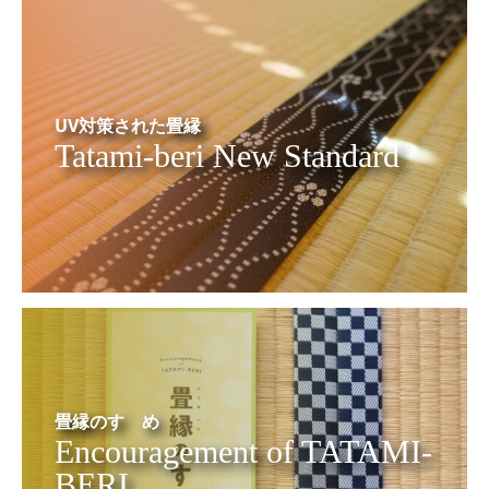
UV対策された畳縁
Tatami-beri New Standard
畳縁のすゝめ
Encouragement of TATAMI-
BERI