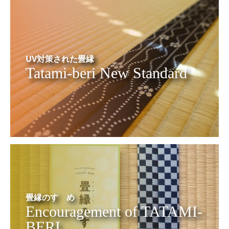
UV対策された畳縁
Tatami-beri New Standard
畳縁のすゝめ
Encouragement of TATAMI-
BERI