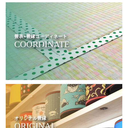
畳表×畳縁コーディネート
COORDINATE
オリジナル畳縁
ORIGINAL