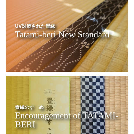
UV対策された畳縁
Tatami-beri New Standard
畳縁のすゝめ
Encouragement of TATAMI-
BERI