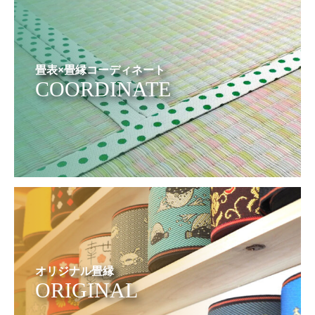
畳表×畳縁コーディネート
COORDINATE
オリジナル畳縁
ORIGINAL