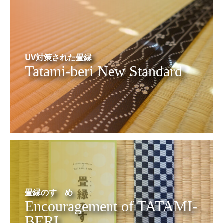
UV対策された畳縁
Tatami-beri New Standard
畳縁のすゝめ
Encouragement of TATAMI-
BERI