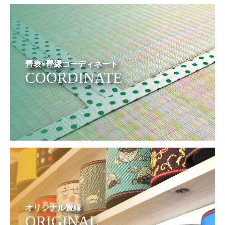
畳表×畳縁コーディネート
COORDINATE
オリジナル畳縁
ORIGINAL