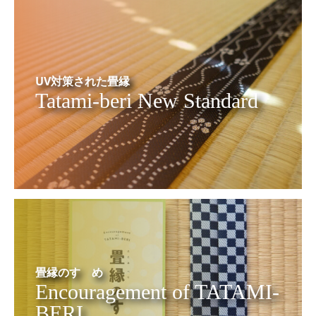
UV対策された畳縁
Tatami-beri New Standard
畳縁のすゝめ
Encouragement of TATAMI-
BERI