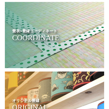
畳表×畳縁コーディネート
COORDINATE
オリジナル畳縁
ORIGINAL