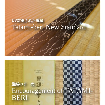
UV対策された畳縁
Tatami-beri New Standard
畳縁のすゝめ
Encouragement of TATAMI-
BERI