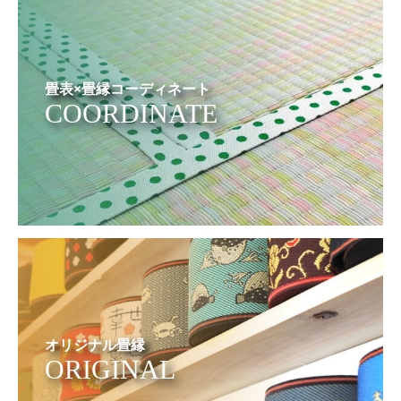
畳表×畳縁コーディネート
COORDINATE
オリジナル畳縁
ORIGINAL