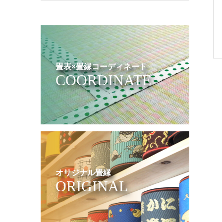
畳表×畳縁コーディネート
COORDINATE
オリジナル畳縁
ORIGINAL