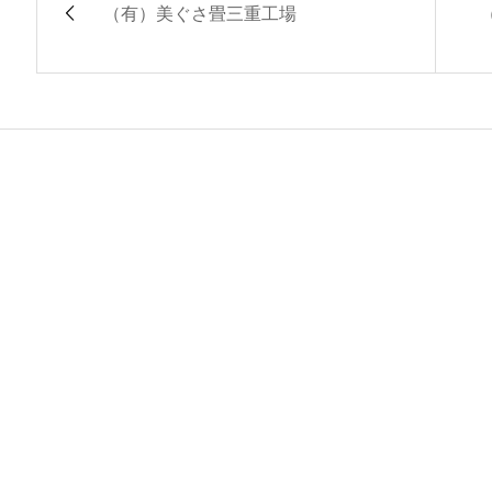
（有）美ぐさ畳三重工場