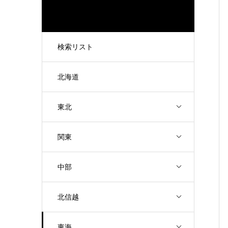
検索リスト
北海道
東北
関東
中部
北信越
東海