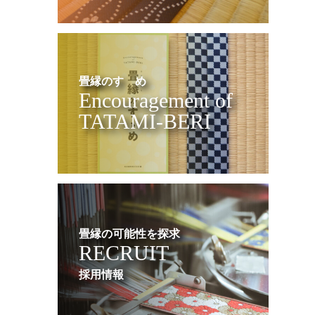
畳縁のすゝめ
Encouragement of
TATAMI-BERI
畳縁の可能性を探求
RECRUIT
採用情報