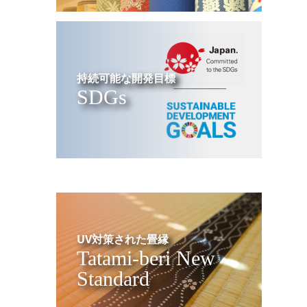
持続可能な開発目標
SDGs
UV対策された畳縁
Tatami-beri New
Standard