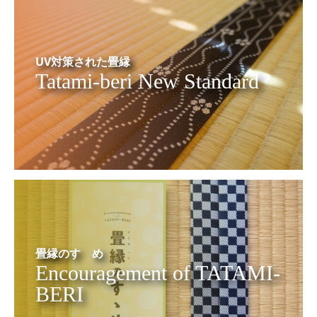
UV対策された畳縁
Tatami-beri New Standard
畳縁のすゝめ
Encouragement of TATAMI-
BERI