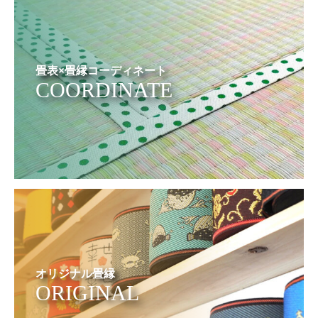
畳表×畳縁コーディネート
COORDINATE
オリジナル畳縁
ORIGINAL