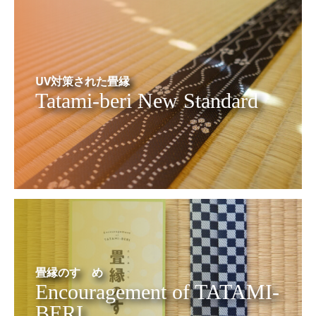
UV対策された畳縁
Tatami-beri New Standard
畳縁のすゝめ
Encouragement of TATAMI-
BERI