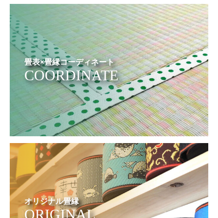
畳表×畳縁コーディネート
COORDINATE
オリジナル畳縁
ORIGINAL