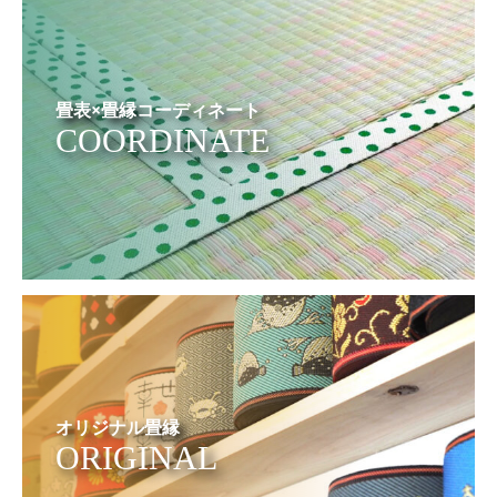
畳表×畳縁コーディネート
COORDINATE
オリジナル畳縁
ORIGINAL