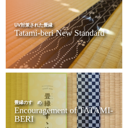
UV対策された畳縁
Tatami-beri New Standard
畳縁のすゝめ
Encouragement of TATAMI-
BERI