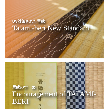
UV対策された畳縁
Tatami-beri New Standard
畳縁のすゝめ
Encouragement of TATAMI-
BERI