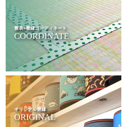
畳表×畳縁コーディネート
COORDINATE
オリジナル畳縁
ORIGINAL