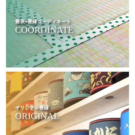
畳表×畳縁コーディネート
COORDINATE
オリジナル畳縁
ORIGINAL