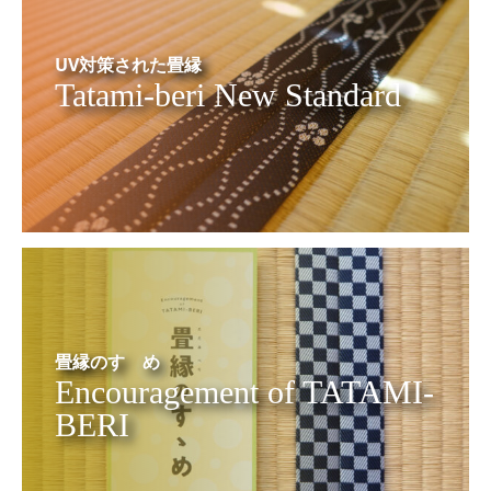
UV対策された畳縁
Tatami-beri New Standard
畳縁のすゝめ
Encouragement of TATAMI-
BERI