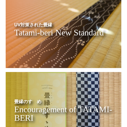
UV対策された畳縁
Tatami-beri New Standard
畳縁のすゝめ
Encouragement of TATAMI-
BERI