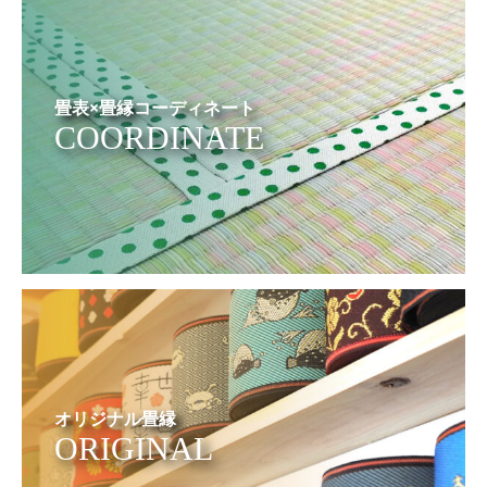
畳表×畳縁コーディネート
COORDINATE
オリジナル畳縁
ORIGINAL