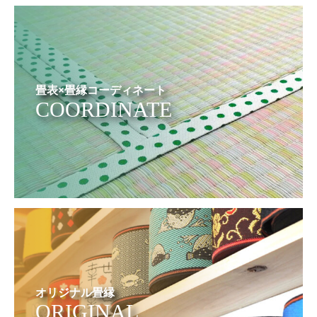
畳表×畳縁コーディネート
COORDINATE
オリジナル畳縁
ORIGINAL