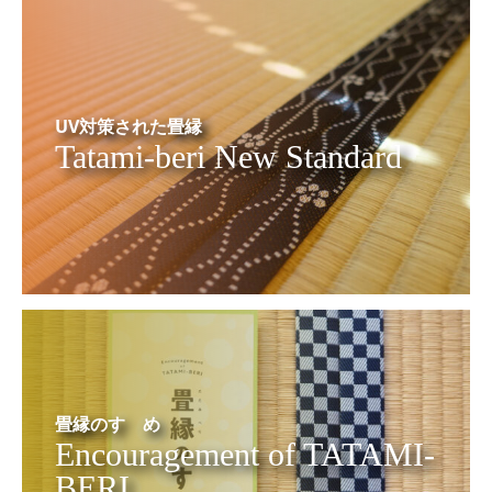
UV対策された畳縁
Tatami-beri New Standard
畳縁のすゝめ
Encouragement of TATAMI-
BERI