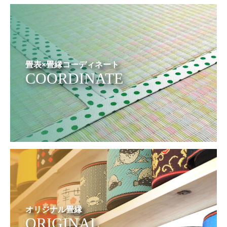
畳表×畳縁コーディネート
COORDINATE
オリジナル畳縁
ORIGINAL