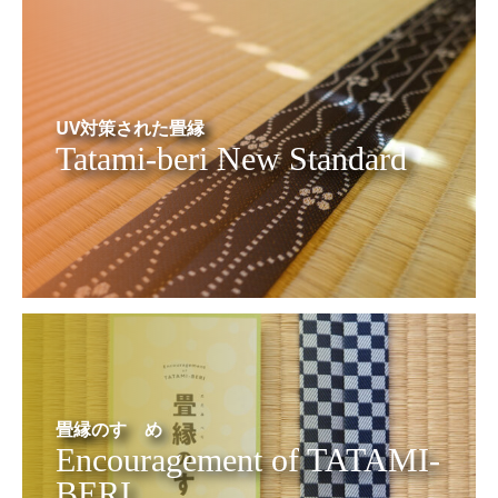
UV対策された畳縁
Tatami-beri New Standard
畳縁のすゝめ
Encouragement of TATAMI-
BERI