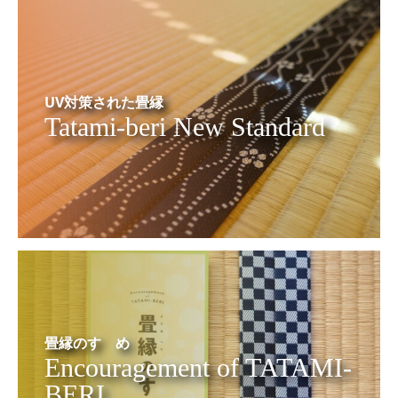
UV対策された畳縁
Tatami-beri New Standard
畳縁のすゝめ
Encouragement of TATAMI-
BERI