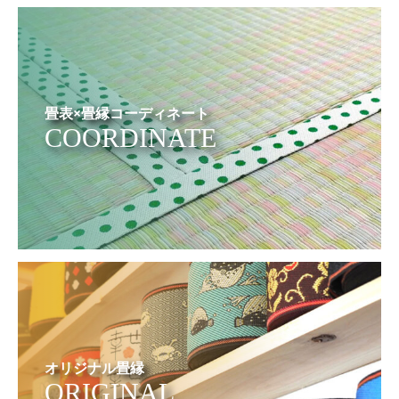
畳表×畳縁コーディネート
COORDINATE
オリジナル畳縁
ORIGINAL