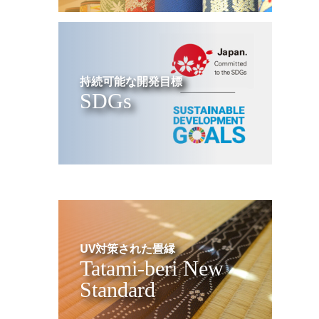
持続可能な開発目標
SDGs
UV対策された畳縁
Tatami-beri New
Standard