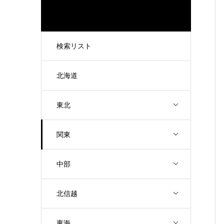
検索リスト
北海道
東北
関東
中部
北信越
東海