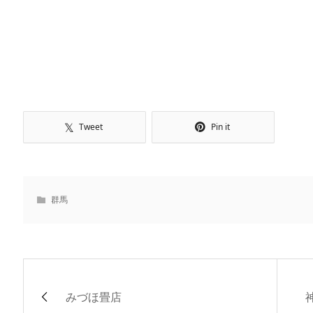
Tweet
Pin it
群馬
みづほ畳店