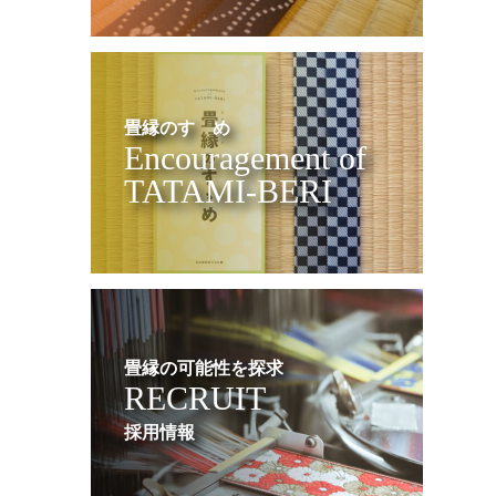
畳縁のすゝめ
Encouragement of
TATAMI-BERI
畳縁の可能性を探求
RECRUIT
採用情報