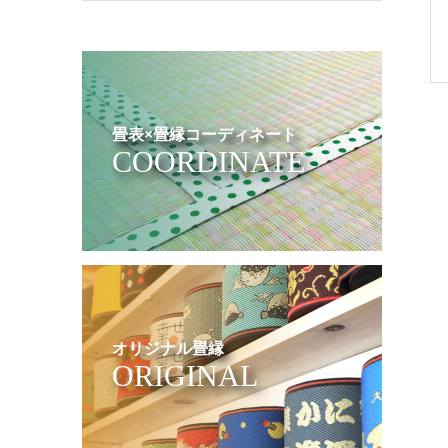
畳表×畳縁コーディネート
COORDINATE
オリジナル畳縁
ORIGINAL