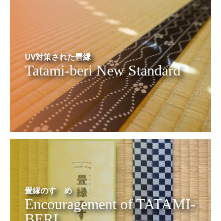
UV対策された畳縁
Tatami-beri New Standard
畳縁のすゝめ
Encouragement of TATAMI-
BERI