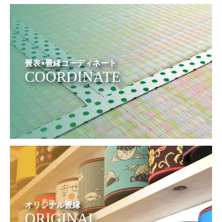
畳表×畳縁コーディネート
COORDINATE
オリジナル畳縁
ORIGINAL