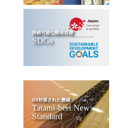
持続可能な開発目標
SDGs
UV対策された畳縁
Tatami-beri New
Standard