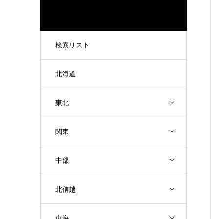
検索リスト
北海道
東北
関東
中部
北信越
東海