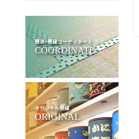
畳表×畳縁コーディネート
COORDINATE
オリジナル畳縁
ORIGINAL