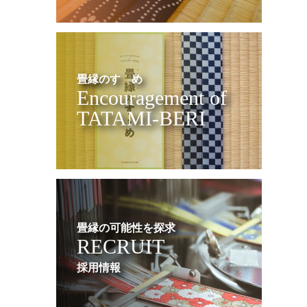
畳縁のすゝめ
Encouragement of
TATAMI-BERI
畳縁の可能性を探求
RECRUIT
採用情報