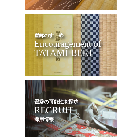
畳縁のすゝめ
Encouragement of
TATAMI-BERI
畳縁の可能性を探求
RECRUIT
採用情報