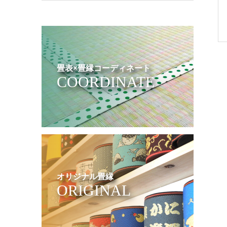
畳表×畳縁コーディネート
COORDINATE
オリジナル畳縁
ORIGINAL