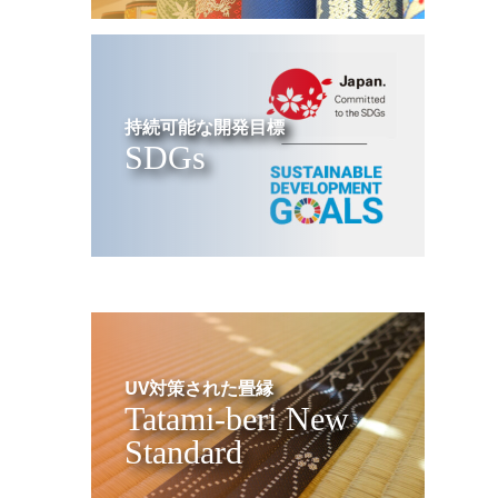
持続可能な開発目標
SDGs
UV対策された畳縁
Tatami-beri New
Standard