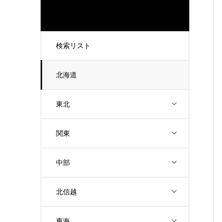
検索リスト
北海道
東北
関東
中部
北信越
東海