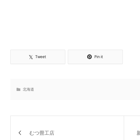
Tweet
Pin it
北海道
むつ畳工店