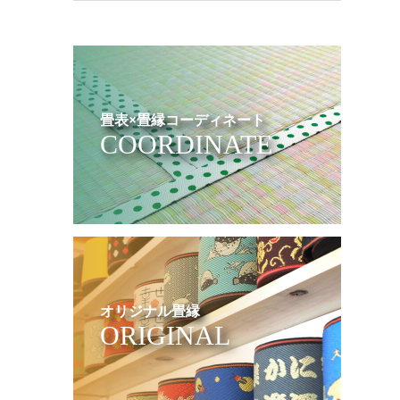
畳表×畳縁コーディネート
COORDINATE
オリジナル畳縁
ORIGINAL