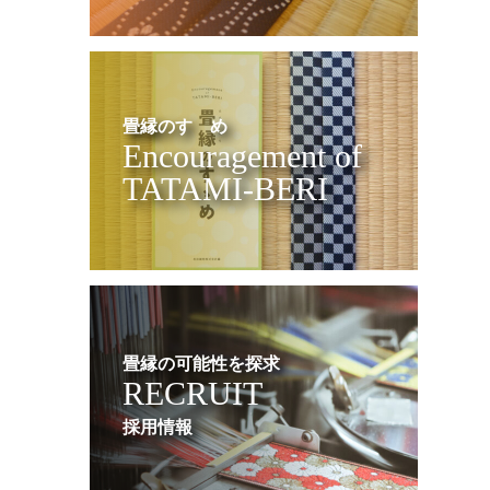
畳縁のすゝめ
Encouragement of
TATAMI-BERI
畳縁の可能性を探求
RECRUIT
採用情報