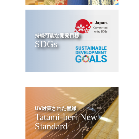
持続可能な開発目標
SDGs
UV対策された畳縁
Tatami-beri New
Standard