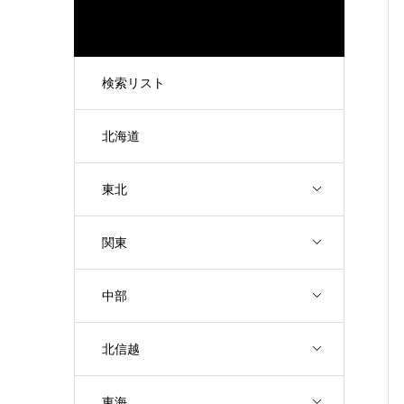
検索リスト
北海道
東北
関東
中部
北信越
東海