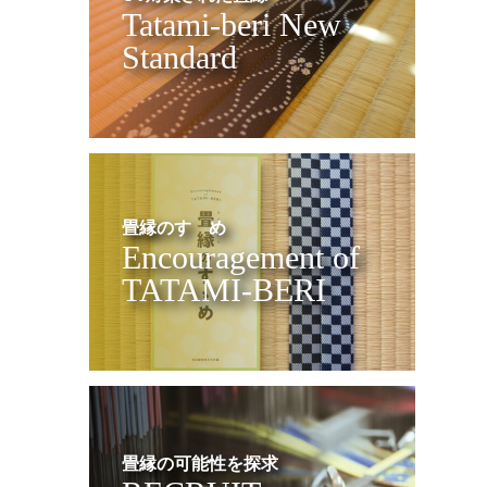
Tatami-beri New
Standard
畳縁のすゝめ
Encouragement of
TATAMI-BERI
畳縁の可能性を探求