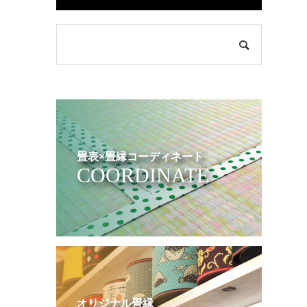
畳表×畳縁コーディネート
COORDINATE
オリジナル畳縁