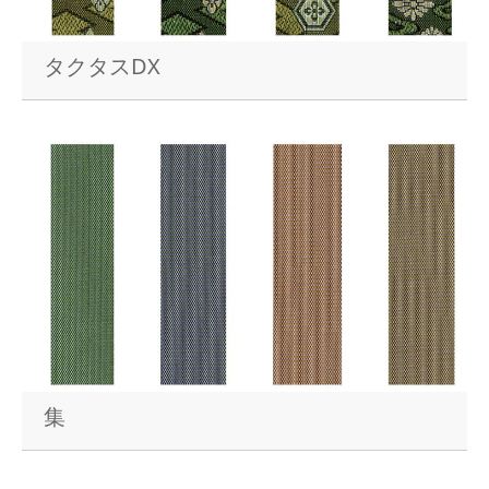
タクタスDX
集