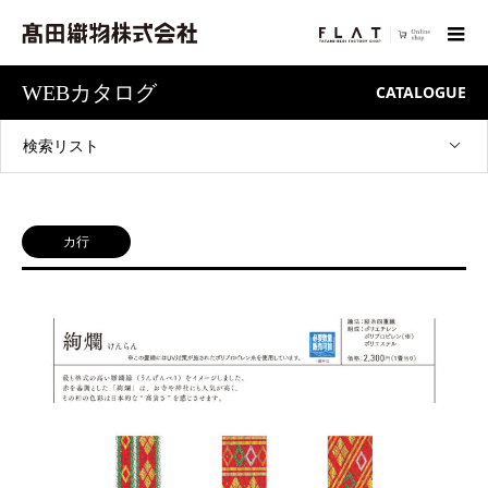
WEBカタログ
CATALOGUE
検索リスト
カ行