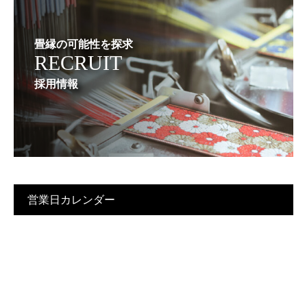
畳縁の可能性を探求
RECRUIT
採用情報
営業日カレンダー