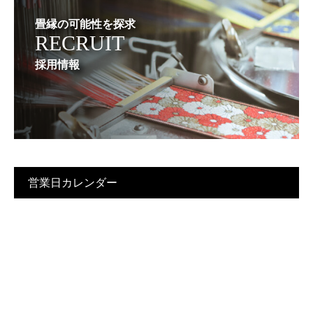
畳縁の可能性を探求
RECRUIT
採用情報
営業日カレンダー