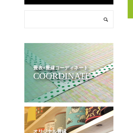
畳表×畳縁コーディネート
COORDINATE
オリジナル畳縁