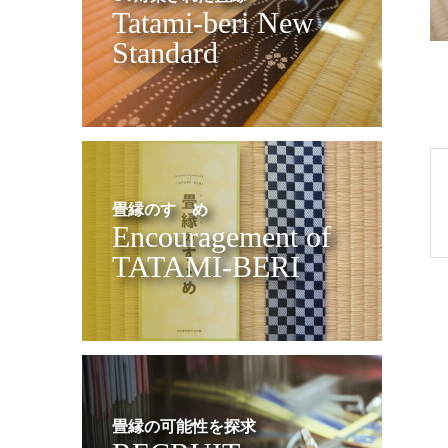
Tatami-beri New
Standard
畳縁のすゝめ
Encouragement of
TATAMI-BERI
畳縁の可能性を探求