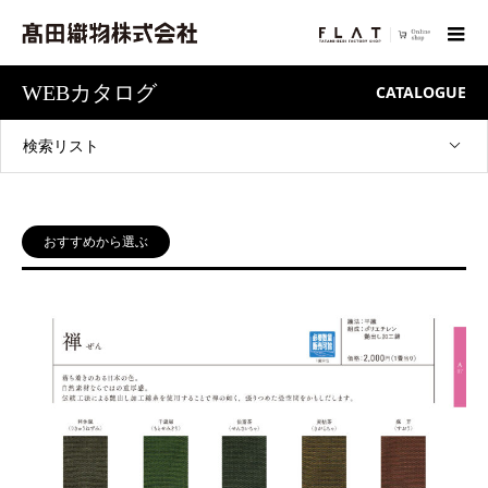
WEBカタログ
CATALOGUE
検索リスト
おすすめから選ぶ