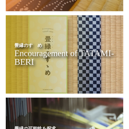
畳縁のすゝめ
Encouragement of TATAMI-
BERI
畳縁の可能性を探求