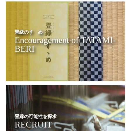
畳縁のすゝめ
Encouragement of TATAMI-
BERI
畳縁の可能性を探求
RECRUIT